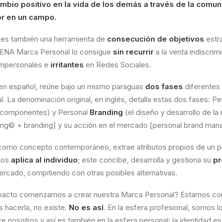
mbio positivo en la vida de los demás a través de la comuni
or en un campo.
es también una herramienta de
consecución de objetivos
estr
UENA Marca Personal lo consigue
sin recurrir
a la venta indiscri
impersonales e
irritantes
en Redes Sociales.
 en español, reúne bajo un mismo paraguas
dos fases
diferentes
l. La denominación original, en inglés, detalla estas dos fases: P
s componentes) y Personal
Branding
(el diseño y desarrollo de la
ing© + branding] y su acción en el mercado [personal brand ma
como concepto contemporáneo, extrae atributos propios de un pr
 los
aplica al individuo
; este concibe, desarrolla y gestiona su
pr
ercado, compitiendo con otras posibles alternativas.
acto comenzamos a crear nuestra Marca Personal? Estamos co
 hacerla, no existe.
No es así
. En la esfera profesional, somos l
 nosotros y así es también en la esfera personal; la identidad es 