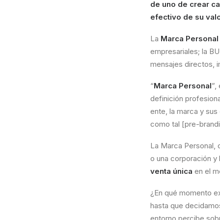
de uno de crear ca
efectivo de su val
La
Marca Personal
empresariales; la B
mensajes directos, 
“
Marca Personal
”,
definición profesiona
ente, la marca y su
como tal [pre-brand
La Marca Personal, 
o una corporación y
venta única
en el m
¿En qué momento ex
hasta que decidamos
entorno percibe sobre