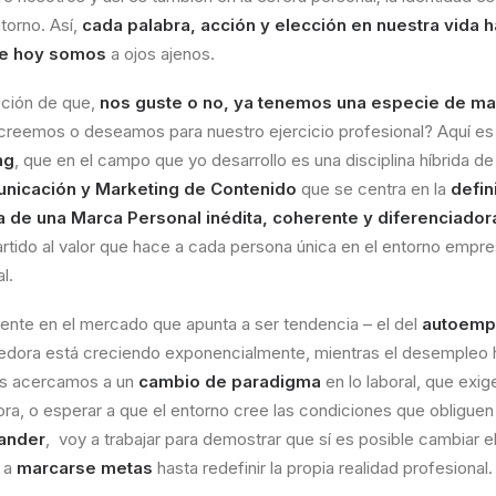
torno. Así,
cada palabra, acción y elección en nuestra vida ha
que hoy somos
a ojos ajenos.
oción de que,
nos guste o no, ya tenemos una especie de ma
e creemos o deseamos para nuestro ejercicio profesional? Aquí es
ng
, que en el campo que yo desarrollo es una disciplina híbrida de
unicación y Marketing de Contenido
que se centra en la
defin
a de una Marca Personal inédita, coherente y diferenciador
rtido al valor que hace a cada persona única en el entorno empres
l.
ente en el mercado que apunta a ser tendencia – el del
autoemp
edora está creciendo exponencialmente, mientras el desempleo 
os acercamos a un
cambio de paradigma
en lo laboral, que exig
hora, o esperar a que el entorno cree las condiciones que obliguen
ander
, voy a trabajar para demostrar que sí es posible cambiar e
 a
marcarse metas
hasta redefinir la propia realidad profesional.