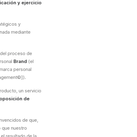
cación y ejercicio
atégicos y
minada mediante
 del proceso de
ersonal
Brand
(el
 marca personal
nagement©]).
oducto, un servicio
oposición de
nvencidos de que,
o que nuestro
el resultado de la