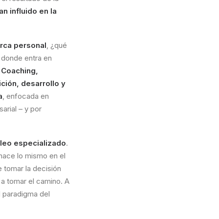
n influido en la
rca personal
, ¿qué
 donde entra en
Coaching,
ición, desarrollo y
a
, enfocada en
arial – y por
leo especializado
.
hace lo mismo en el
e tomar la decisión
 a tomar el camino. A
l paradigma del